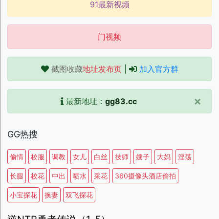
91最新视频
门视频
截图收藏
地址发布页
|
加入官方群
×
最新地址：
gg83.cc
GG热搜
偷情
校服
调教
女儿
白丝
技师
嫂子
大妈
淫荡
长腿
校花
中出
喷水
采花
360摄像头酒店偷拍
小宝探花
换妻
双飞探花